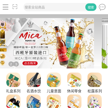
搜索全站商品
搜索
2
3
/
品味拉克索威斯威士忌，邂逅独特酒韵
礼盒系列
名酒水饮
儿童意面
休闲零食
松露系列
舌尖上的塞尔维亚黑松露，你了解多少？
探秘塞尔维亚松露的独特魅力