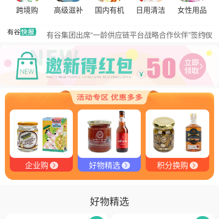
跨境购
高级滋补
国内有机
日用清洁
女性用品
黑松露的热量是多少？
有谷集团出席“一龄供应链平台战略合作伙伴”签约仪
更多
式，共筑大健康产业有机生态新未来
有谷健康商城 | PIKOBELLO趣味农场儿童意面：德国
匠心打造的无盐健康新主张
有谷健康 | PIKOBELLO牌儿童意面：健康与美味的完
美结合
探寻黑钻奥秘：有谷健康与塞尔维亚黑松露的完美邂
逅
探秘塞尔维亚黑松露：舌尖上的黑钻石
品味卓越，OE 中欧有机双认证红酒的独特魅力
企业购
好物精选
积分换购
好物精选