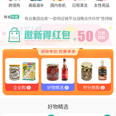
探秘塞尔维亚松露的独特魅力
跨境购
高级滋补
国内有机
日用清洁
女性用品
黑松露的热量是多少？
有谷集团出席“一龄供应链平台战略合作伙伴”签约仪
更多
式，共筑大健康产业有机生态新未来
有谷健康商城 | PIKOBELLO趣味农场儿童意面：德国
匠心打造的无盐健康新主张
有谷健康 | PIKOBELLO牌儿童意面：健康与美味的完
美结合
探寻黑钻奥秘：有谷健康与塞尔维亚黑松露的完美邂
逅
探秘塞尔维亚黑松露：舌尖上的黑钻石
品味卓越，OE 中欧有机双认证红酒的独特魅力
企业购
好物精选
积分换购
好物精选