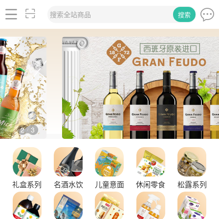
搜索全站商品
搜索
2
3
/
礼盒系列
名酒水饮
儿童意面
休闲零食
松露系列
品味拉克索威斯威士忌，邂逅独特酒韵
舌尖上的塞尔维亚黑松露，你了解多少？